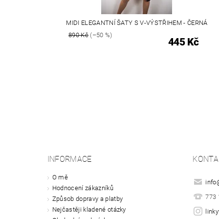
MIDI ELEGANTNÍ ŠATY S V-VÝSTŘIHEM - ČERNÁ
890 Kč
(–50 %)
445 Kč
INFORMACE
KONTA
O mě
info
Hodnocení zákazníků
773 
Způsob dopravy a platby
Nejčastěji kladené otázky
link