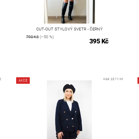
CUT-OUT STYLOVÝ SVETR - ČERNÝ
790 Kč
(–50 %)
395 Kč
2
Kód:
2211/M
AKCE