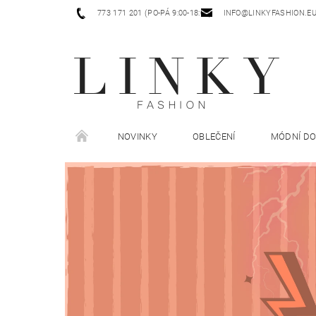
773 171 201 (PO-PÁ 9:00-18:00)
INFO@LINKYFASHION.E
NOVINKY
OBLEČENÍ
MÓDNÍ D