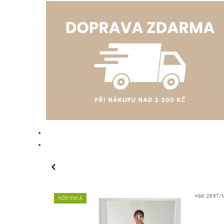
Kód:
2697/
NOVINKA