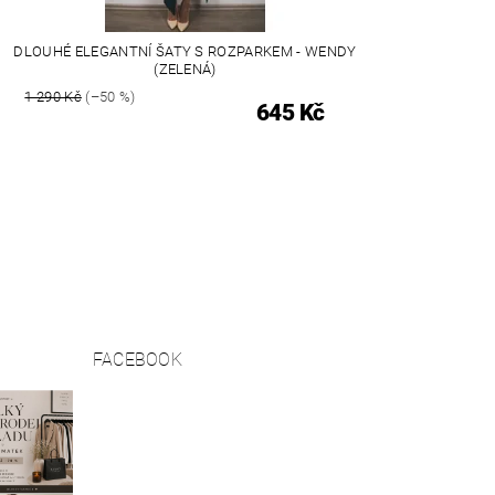
DLOUHÉ ELEGANTNÍ ŠATY S ROZPARKEM - WENDY
(ZELENÁ)
1 290 Kč
(–50 %)
645 Kč
FACEBOOK