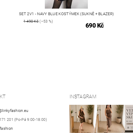
SET 2V1 - NAVY BLUE KOSTÝMEK (SUKNĚ + BLAZER)
1 490 Kč
(–53 %)
690 Kč
KT
INSTAGRAM
@
linkyfashion.eu
171 201 (Po-Pá 9:00-18:00)
yfashion