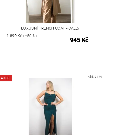
LUXUSNÍ TRENCH COAT - CALLY
1 890 Kč
(–50 %)
945 Kč
Kód:
2179
AKCE