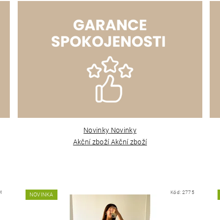
Novinky
Novinky
Akční zboží
Akční zboží
M
Kód:
2775
NOVINKA