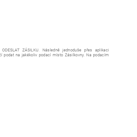
tko ODESLAT ZÁSILKU. Následně jednoduše přes aplikaci
čí podat
na jakékoliv podací místo Zásilkovny.
Na podacím