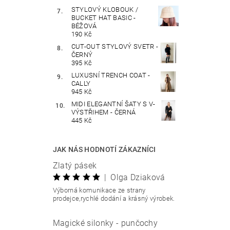
STYLOVÝ KLOBOUK /
BUCKET HAT BASIC -
BÉŽOVÁ
190 Kč
CUT-OUT STYLOVÝ SVETR -
ČERNÝ
395 Kč
LUXUSNÍ TRENCH COAT -
CALLY
945 Kč
MIDI ELEGANTNÍ ŠATY S V-
VÝSTŘIHEM - ČERNÁ
445 Kč
JAK NÁS HODNOTÍ ZÁKAZNÍCI
Zlatý pásek
|
Olga Dziaková
Výborná komunikace ze strany
prodejce,rychlé dodání a krásný výrobek.
Magické silonky - punčochy