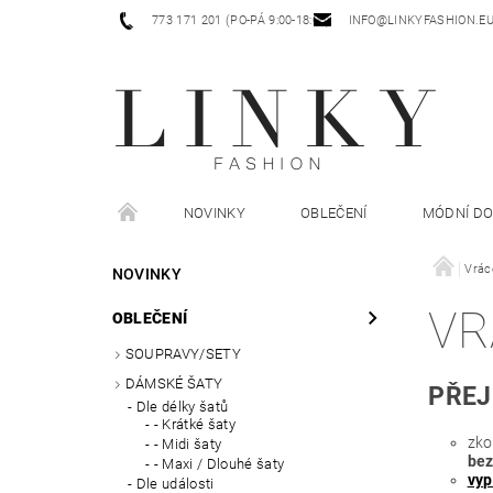
773 171 201 (PO-PÁ 9:00-18:00)
INFO@LINKYFASHION.E
NOVINKY
OBLEČENÍ
MÓDNÍ D
Vrác
NOVINKY
VR
OBLEČENÍ
SOUPRAVY/SETY
DÁMSKÉ ŠATY
PŘEJ
Dle délky šatů
- Krátké šaty
zko
- Midi šaty
bez
- Maxi / Dlouhé šaty
vyp
Dle události