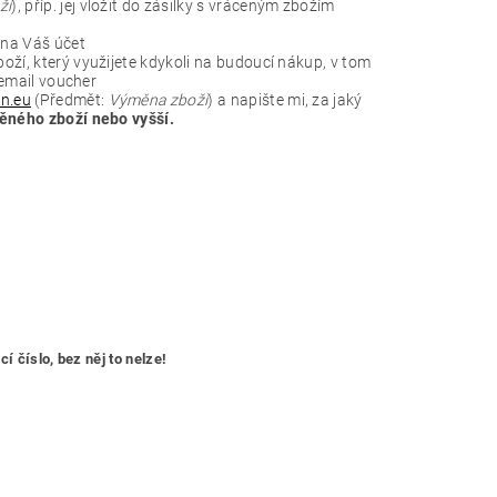
ží
), příp. jej vložit do zásilky s vráceným zbožím
 na Váš účet
ží, který využijete kdykoli na budoucí nákup,
v tom
 email voucher
on.eu
(Předmět:
Výměna zboží
) a napište mi, za jaký
ného zboží nebo vyšší.
 číslo, bez něj to nelze!