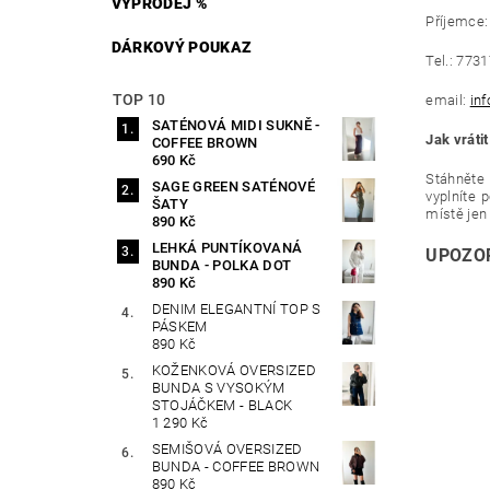
VÝPRODEJ %
Příjemce:
DÁRKOVÝ POUKAZ
Tel.: 773
TOP 10
email:
in
SATÉNOVÁ MIDI SUKNĚ -
Jak vráti
COFFEE BROWN
690 Kč
Stáhněte
SAGE GREEN SATÉNOVÉ
vyplníte
p
ŠATY
místě jen 
890 Kč
LEHKÁ PUNTÍKOVANÁ
UPOZORN
BUNDA - POLKA DOT
890 Kč
DENIM ELEGANTNÍ TOP S
PÁSKEM
890 Kč
KOŽENKOVÁ OVERSIZED
BUNDA S VYSOKÝM
STOJÁČKEM - BLACK
1 290 Kč
SEMIŠOVÁ OVERSIZED
BUNDA - COFFEE BROWN
890 Kč