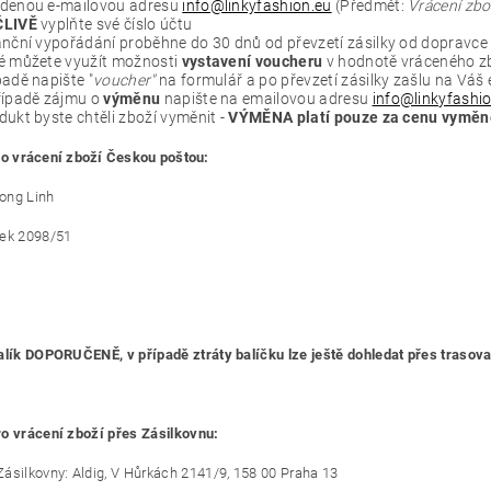
denou e-mailovou adresu
info@linkyfashion.eu
(Předmět:
Vrácení zbo
ČLIVĚ
vyplňte své číslo účtu
anční vypořádání proběhne do 30 dnů od převzetí zásilky od dopravce
é můžete využít možnosti
vystavení voucheru
v hodnotě vráceného zbo
padě napište "
voucher"
na formulář a po převzetí zásilky zašlu na Váš
řípadě zájmu o
výměnu
napište na emailovou adresu
info@linkyfashi
dukt byste chtěli zboží vyměnit -
VÝMĚNA platí pouze za cenu vyměně
o vrácení zboží Českou poštou:
ong Linh
šek 2098/51
alík DOPORUČENĚ, v případě ztráty balíčku lze ještě dohledat přes trasovací
o vrácení zboží přes Zásilkovnu:
ásilkovny: Aldig, V Hůrkách 2141/9, 158 00 Praha 13