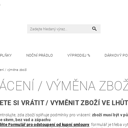
U
OPLŇKY
NOČNÍ PRÁDLO
VÝPRODEJ %
DÁRKOVÝ P
ení / výměna zboží
ÁCENÍ / VÝMĚNA ZBOŽ
ETE SI VRÁTIT / VYMĚNIT ZBOŽÍ VE LHŮT
ntrolujte, zda zboží splňuje podmínky pro vrácení:
zboží musí být v p
e skvrn, bez vad a zápachu
lňte Formulář pro odstoupení od kupní smlouvy
, formulář je třeba 