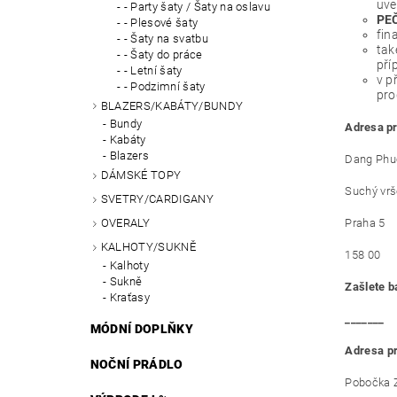
uve
- Party šaty / Šaty na oslavu
PE
- Plesové šaty
fin
- Šaty na svatbu
tak
- Šaty do práce
pří
- Letní šaty
v p
- Podzimní šaty
pro
BLAZERS/KABÁTY/BUNDY
Bundy
Adresa pr
Kabáty
Blazers
Dang Phu
DÁMSKÉ TOPY
Suchý vr
SVETRY/CARDIGANY
OVERALY
Praha 5
KALHOTY/SUKNĚ
158 00
Kalhoty
Sukně
Zašlete b
Kraťasy
_______
MÓDNÍ DOPLŇKY
Adresa pr
NOČNÍ PRÁDLO
Pobočka Z