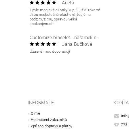
|
Aneta
Tyhle magické silonky kupuji již 3. rokem!
Jsou neskutečně elastické, teplé na
podzim/zimu, opravdu velká
spokoojenost!
Customize bracelet - náramek na míru
|
Jana Bučková
Úžasné moc doporučuji
INFORMACE
KONTA
O mě
info
Hodnocení zákazníků
773 
Způsob dopravy a platby