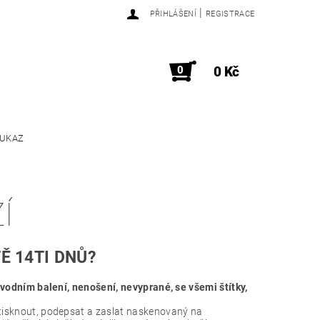
|
PŘIHLÁŠENÍ
REGISTRACE
0
0 Kč
OUKAZ
Í
Ě 14TI DNŮ?
ůvodním balení, nenošení, nevyprané, se všemi štítky,
vytisknout, podepsat a zaslat naskenovaný na