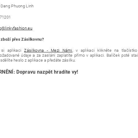
 Dang Phuong Linh
171201
fo@linkyfashion.eu
t zboží přes Zásilkovnu?
 si aplikaci
Zásilkovna - Mezi Námi
, v aplikaci klikněte na tlačís
ožadované údaje a za zaslání zaplatíte přímo v aplikaci. Balíček poté sta
sdělíte heslo z aplikace a předáte zásilku.
ĚNÍ: Dopravu nazpět hradíte vy!