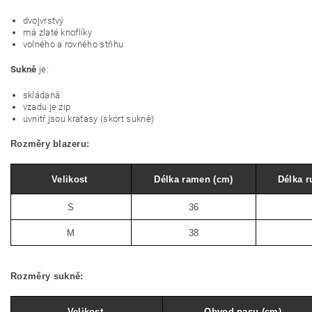
dvojvrstvý
má zlaté knoflíky
volného a rovného střihu
Sukně
je:
skládaná
vzadu je zip
uvnitř jsou kraťasy (skort sukně)
Rozměry blazeru:
Velikost
Délka ramen (cm)
Délka r
S
36
M
38
Rozměry sukně:
Velikost
Obvod pasu (cm)