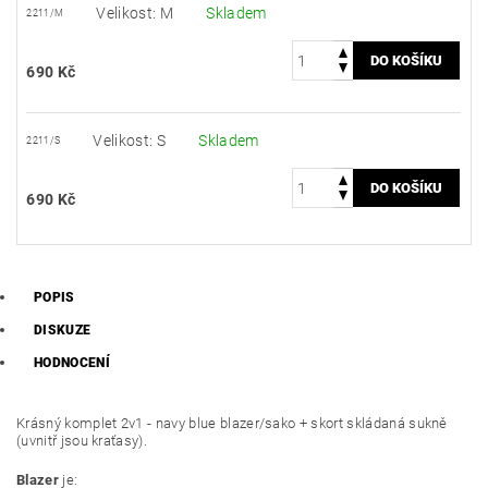
Velikost: M
Skladem
2211/M
690 Kč
Velikost: S
Skladem
2211/S
690 Kč
POPIS
DISKUZE
HODNOCENÍ
Krásný komplet 2v1 - navy blue blazer/sako + skort skládaná sukně
(uvnitř jsou kraťasy).
Blazer
je: