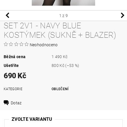
1
z 9
SET 2V1 - NAVY BLUE
KOSTÝMEK (SUKNĚ + BLAZER)
Neohodnoceno
Běžná cena
1 490 Kč
Ušetříte
800 Kč
(–53 %)
690 Kč
KATEGORIE
OBLEČENÍ
Dotaz
ZVOLTE VARIANTU