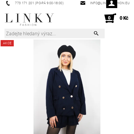
773 171 201 (PO-PÁ 9:00-18:00)
INFO@LINKYFASHION.EU
0
0 Kč
AKCE