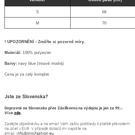
S
68
M
70
! UPOZORNĚNÍ - Změřte si pozorně míry.
Materiál:
100% polyester
Barvy:
navy blue (tmavě modrá)
Cena je za celý komplet.
Jste ze Slovenska?
Dopravné na Slovensko přes Zásilkovnu na výdejnu je jen za 99,-.
Více
zde
.
Zadejte objednávku a na email Vám zašlu podklady k platbě převodem
na účet v EUR. V případě dotazů mi napište na
email:
info@linkyfashion.eu
.