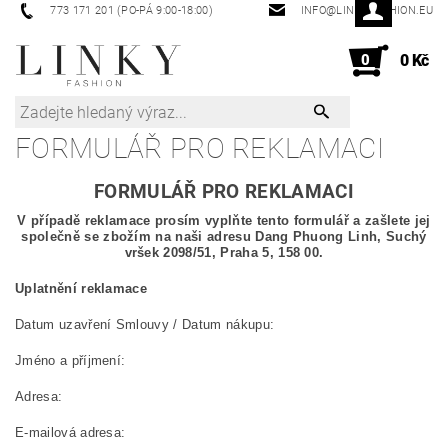
773 171 201 (PO-PÁ 9:00-18:00)
INFO@LINKYFASHION.EU
0
0 Kč
FORMULÁŘ PRO REKLAMACI
FORMULÁŘ PRO REKLAMACI
V případě reklamace prosím vyplňte tento formulář a zašlete jej
společně se zbožím na naši adresu
Dang Phuong Linh, Suchý
vršek 2098/51, Praha 5, 158 00.
Uplatnění reklamace
Datum uzavření Smlouvy / Datum nákupu:
Jméno a příjmení:
Adresa:
E-mailová adresa: