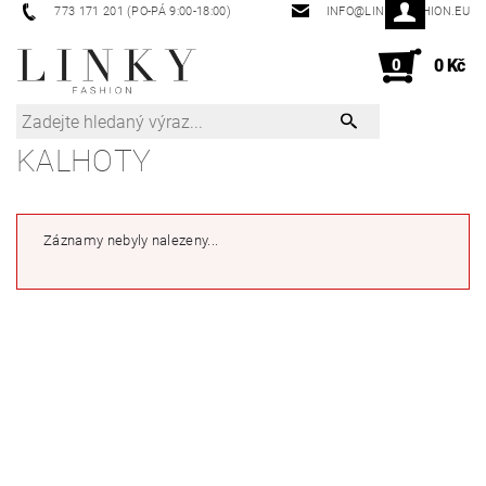
773 171 201 (PO-PÁ 9:00-18:00)
INFO@LINKYFASHION.EU
0
0 Kč
KALHOTY
Záznamy nebyly nalezeny...